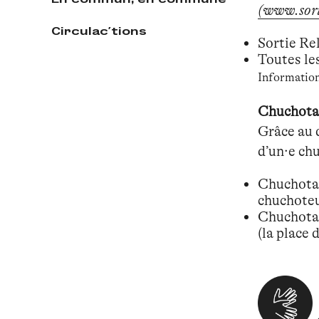
(www.sort
Circulac'tions
Sortie Re
Toutes le
Information
Chuchota
Grâce au 
d’un·e chu
Chuchotag
chuchoteu
Chuchotag
(la place