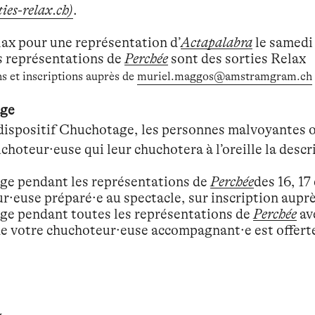
ies-relax.ch)
.
lax pour une représentation d’
Actapalabra
le samedi
s représentations de
Perchée
sont des sorties Relax
s et inscriptions auprès de
muriel.maggos@amstramgram.ch
ge
dispositif Chuchotage, les personnes malvoyantes
choteur·euse qui leur chuchotera à l’oreille la desc
e pendant les représentations de
Perchée
des 16, 17
r·euse préparé·e au spectacle, sur inscription aupr
e pendant toutes les représentations de
Perchée
av
 de votre chuchoteur·euse accompagnant·e est offert