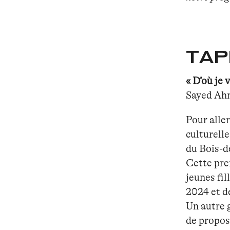
TAP
« D’où je 
Sayed Ahm
Pour aller
culturell
du Bois-de
Cette pre
jeunes fil
2024 et d
Un autre 
de propos