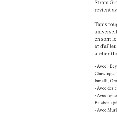
Stram Gra
revient a
Tapis roug
universel
en sont le
et d’aille
atelier th
• Avec : B
Chawinga, 
Ismaili, Or
• Avec des e
• Avec les 
Balabeau (vi
• Avec Muri