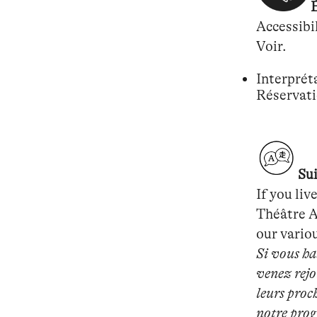
Accessibi
Voir.
Interprét
Réservati
Su
If you liv
Théâtre A
our vario
Si vous ha
venez rejo
leurs proc
notre pro