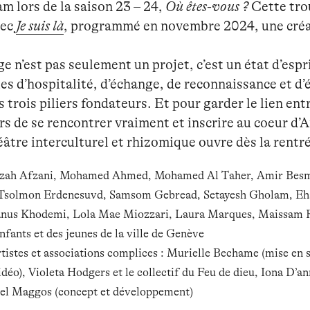
m lors de la saison 23 – 24,
Où êtes-vous ?
Cette trou
vec
Je suis là
, programmé en novembre 2024, une créat
e n’est pas seulement un projet, c’est un état d’espri
les d’hospitalité, d’échange, de reconnaissance et d
s trois piliers fondateurs. Et pour garder le lien ent
urs de se rencontrer vraiment et inscrire au coeur d
éâtre interculturel et rhizomique ouvre dès la rentr
eyzah Afzani, Mohamed Ahmed, Mohamed Al Taher, Amir Besme
Tsolmon Erdenesuvd, Samsom Gebread, Setayesh Gholam, Ehsa
anus Khodemi, Lola Mae Miozzari, Laura Marques, Maissam R
nfants et des jeunes de la ville de Genève
artistes et associations complices : Murielle Bechame (mise en
déo), Violeta Hodgers et le collectif du Feu de dieu, Iona D’a
el Maggos (concept et développement)