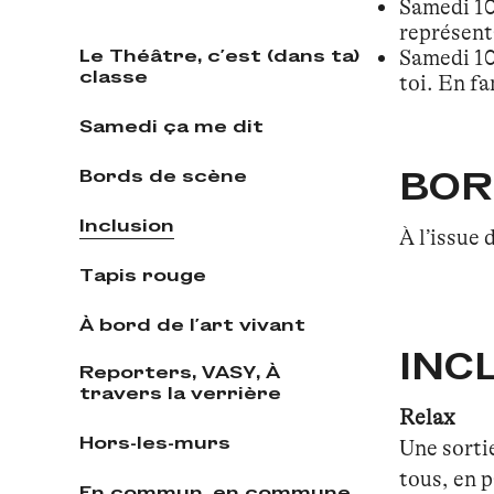
Samedi 10 
représent
Le Théâtre, c'est (dans ta)
Samedi 10 
classe
toi. En fa
Samedi ça me dit
BOR
Bords de scène
Inclusion
À l’issue
Tapis rouge
À bord de l'art vivant
INC
Reporters, VASY, À
travers la verrière
Relax
Hors-les-murs
Une sortie
tous, en 
En commun, en commune