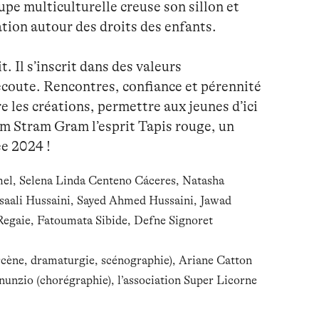
pe multiculturelle creuse son sillon et
ion autour des droits des enfants.
t. Il s’inscrit dans des valeurs
’écoute. Rencontres, confiance et pérennité
re les créations, permettre aux jeunes d’ici
’Am Stram Gram l’esprit Tapis rouge, un
ée 2024 !
l, Selena Linda Centeno Cáceres, Natasha
ali Hussaini, Sayed Ahmed Hussaini, Jawad
egaie, Fatoumata Sibide, Defne Signoret
 scène, dramaturgie, scénographie), Ariane Catton
nnunzio (chorégraphie), l’association Super Licorne