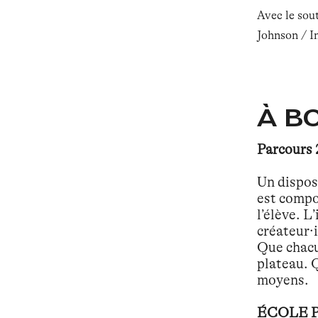
Avec le sou
Johnson /
I
À B
Parcours 
Un disposi
est compo
l’élève. 
créateur·i
Que chacun
plateau. Q
moyens.
ÉCOLE 